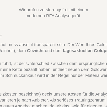
Wir prüfen zerstörungsfrei mit einem
modernen RFA Analysegerät.
?
darauf muss absolut transparent sein. Der Wert Ihres G
Reinheit), dem
Gewicht
und dem
tagesaktuellen Goldp
n führt, ist der Unterschied zwischen dem ursprünglich
oder eine Kette bezahlt haben, enthielt neben dem Goldw
im Schmuckankauf wird in der Regel nur der Materialwe
zkosten bezeichnet) deckt unsere Kosten für die Analy
ariieren je nach Anbieter. Als seriöses Trauringzentr
ein gutes Angebot machen, da wir das Gold für eigenen